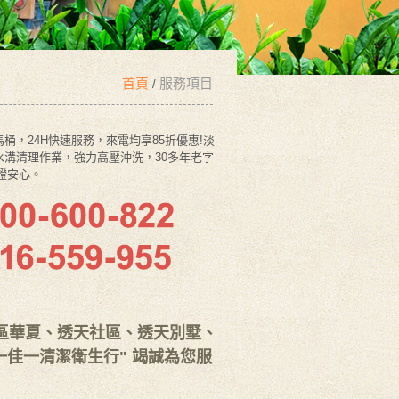
首頁
服務項目
/
，24H快速服務，來電均享85折優惠!淡
溝清理作業，強力高壓沖洗，30多年老字
證安心。
區華夏、透天社區、透天別墅、
"一佳一清潔衛生行" 竭誠為您服